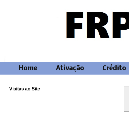
Home
Ativação
Crédito
Visitas ao Site
Local do Test Point Samsung A03 SM-A035M