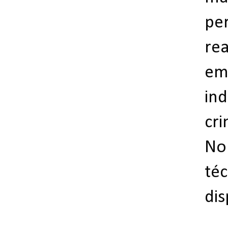
pe
rea
em 
ind
cr
No 
téc
dis