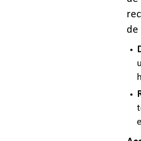
re
de
h
e