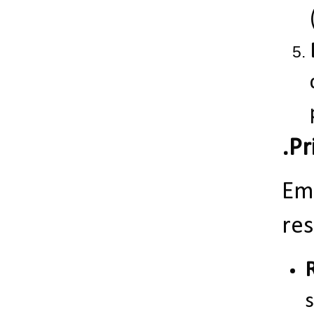
.Pr
Em 
res