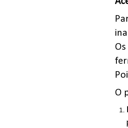
Ac
Par
ina
Os
fe
Po
O 