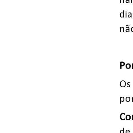
har
di
nã
Por
Os
por
Co
de 